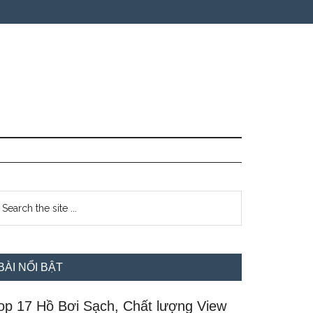
idebar
earch
e
hính
te
BÀI NỔI BẬT
op 17 Hồ Bơi Sạch, Chất lượng View