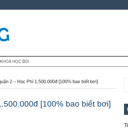
KHOÁ HỌC BƠI
S
S
uận 2 – Học Phí 1.500.000đ [100% bao biết bơi]
th
c
si
1.500.000đ [100% bao biết bơi]
...
T