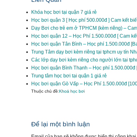
Khóa học bơi tại quận 7 giá rẻ
Học bơi quận 3 [ Học phí 500.000đ ] Cam kết bi
Dạy Bơi cho trẻ em ở TPHCM (kèm riêng) – Cam
Học bơi quận 12 – Học Phí 1.500.000đ [ Cam kết
Học bơi quận Tân Bình – Học phí 1.500.000đ [B
Trung Tâm dạy bơi kèm riêng tại tphcm uy tín Nh
Các lớp dạy bơi kèm riêng cho người lớn tại tp
Học bơi quận Bình Thạnh – Học phí 1.500.000đ [
Trung tâm học bơi tại quận 1 giá rẻ
Học bơi quận Gò Vấp – Học Phí 1.500.000đ [100
Thuộc chủ đề:
Khoá học bơi
Reader
Để lại một bình luận
Interactions
Email của bạn sẽ không được hiển thị công khai