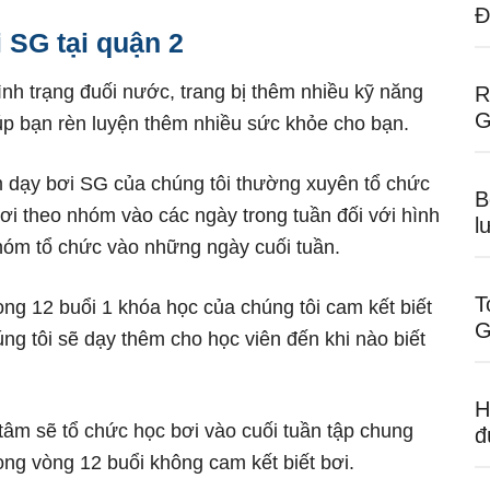
Đ
i SG tại quận 2
tình trạng đuối nước, trang bị thêm nhiều kỹ năng
R
G
iúp bạn rèn luyện thêm nhiều sức khỏe cho bạn.
âm dạy bơi SG của chúng tôi thường xuyên tổ chức
B
ơi theo nhóm vào các ngày trong tuần đối với hình
l
hóm tổ chức vào những ngày cuối tuần.
T
ong 12 buổi 1 khóa học của chúng tôi cam kết biết
G
úng tôi sẽ dạy thêm cho học viên đến khi nào biết
H
tâm sẽ tổ chức học bơi vào cuối tuần tập chung
đ
ong vòng 12 buổi không cam kết biết bơi.