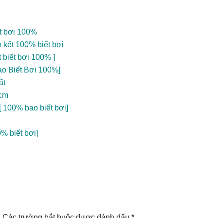
ết bơi 100%
 kết 100% biết bơi
 biết bơi 100% ]
ao Biết Bơi 100%]
ất
hcm
 100% bao biết bơi]
% biết bơi]
.
Các trường bắt buộc được đánh dấu
*