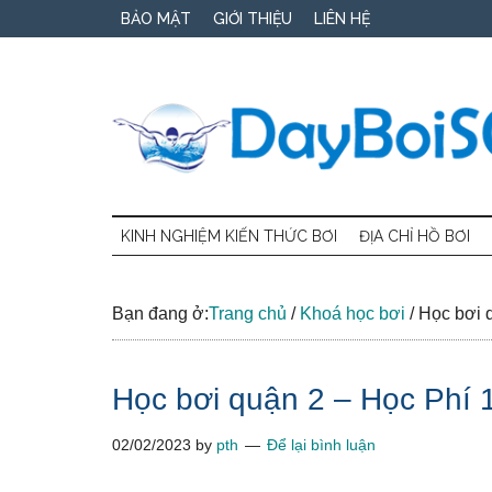
Skip
Skip
Bỏ
BẢO MẬT
GIỚI THIỆU
LIÊN HỆ
to
to
qua
main
secondary
primary
content
menu
sidebar
Dạy
Trung
tâm
KINH NGHIỆM KIẾN THỨC BƠI
ĐỊA CHỈ HỒ BƠI
bơi
dạy
học
SG
bơi
Bạn đang ở:
Trang chủ
/
Khoá học bơi
/
Học bơi q
trẻ
em
Học bơi quận 2 – Học Phí 
và
người
02/02/2023
by
pth
Để lại bình luận
lớn
tphcm