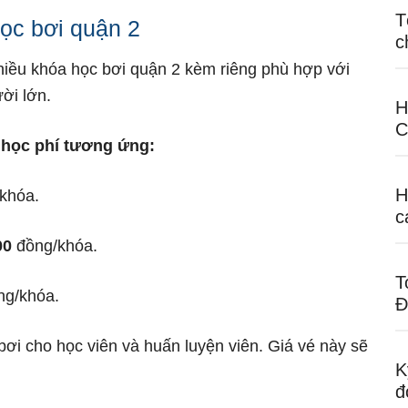
T
học bơi quận 2
c
hiều khóa học bơi quận 2 kèm riêng phù hợp với
ời lớn.
H
C
 học phí tương ứng:
H
khóa.
c
00
đồng/khóa.
T
g/khóa.
Đ
i cho học viên và huấn luyện viên. Giá vé này sẽ
K
đ