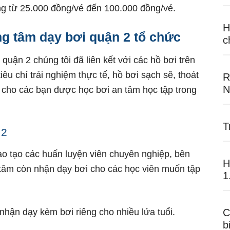
ng từ 25.000 đồng/vé đến 100.000 đồng/vé.
H
ng tâm dạy bơi quận 2 tổ chức
c
quận 2 chúng tôi đã liên kết với các hồ bơi trên
iêu chí trải nghiệm thực tế, hồ bơi sạch sẽ, thoát
R
N
ện cho các bạn được học bơi an tâm học tập trong
T
 2
ào tạo các huấn luyện viên chuyên nghiệp, bên
H
 tâm còn nhận dạy bơi cho các học viên muốn tập
1
nhận dạy kèm bơi riêng cho nhiều lứa tuổi.
C
b