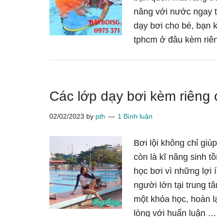
năng với nước ngay t
dạy bơi cho bé, bạn k
tphcm ở đâu kèm riê
Các lớp dạy bơi kèm riêng 
02/02/2023
by
pth
1 Bình luận
Bơi lội không chỉ giúp
còn là kĩ năng sinh t
học bơi vì những lợi 
người lớn tại trung 
một khóa học, hoàn l
lòng với huấn luận 