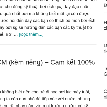
giảm
Đ
bơi cho đúng kỹ thuật bơi ếch quạt tay đạp chân,
đau
u quả nhất bơi mà không biết mệt lại còn được
lưng
 nước nói đến đây các bạn có thích bộ môn bơi ếch
H
như
ạy bơi sg sẽ hướng dẫn các bạn các kỹ thuật bơi
c
thế
vềkỹ
hé. Bơi …
[Đọc thêm...]
nào
thuật
D
bơi
r
ếch
CM (kèm riêng) – Cam kết 100%
hiện
T
đại
G
đạt
tốc
độ
C
không biết nên cho trẻ đi học bơi lúc mấy tuổi,
cao
n
ng ta còn quá nhỏ để tiếp xúc với nước, nhưng
nhất
ẻ em rất nhạy cảm với môi trường nước, có kỹ