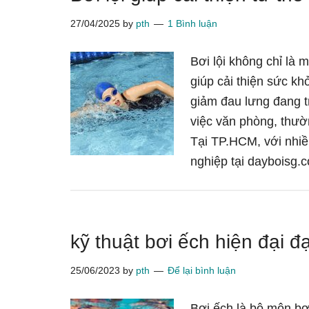
27/04/2025
by
pth
1 Bình luận
Bơi lội không chỉ là m
giúp cải thiện sức khỏ
giảm đau lưng đang 
việc văn phòng, thườ
Tại TP.HCM, với nhiề
nghiệp tại dayboisg.
kỹ thuật bơi ếch hiện đại đ
25/06/2023
by
pth
Để lại bình luận
Bơi ếch là bộ môn bơ