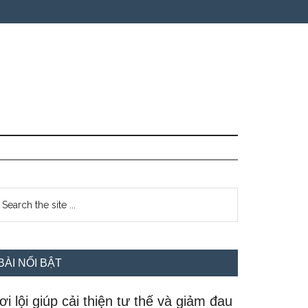
idebar
earch
e
hính
te
BÀI NỔI BẬT
ơi lội giúp cải thiện tư thế và giảm đau