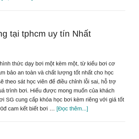
biết
lớp
bơi
dạy
bơi
g tại tphcm uy tín Nhất
kèm
riêng
cho
người
 hình thức dạy bơi một kèm một, từ kiểu bơi cơ
lớn
m bảo an toàn và chất lượng tốt nhất cho học
tại
ẽ theo sát học viên để điều chỉnh lỗi sai, hỗ trợ
tphcm
quá trình bơi. Hiểu được mong muốn của khách
ơi SG cung cấp khóa học bơi kèm riêng với giá tốt
vềTrung
000đ cam kết biết bơi …
[Đọc thêm...]
Tâm
dạy
bơi