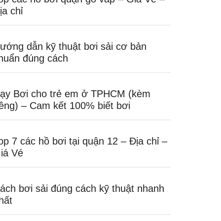
ịa chỉ
ướng dẫn kỹ thuật bơi sải cơ bản
huẩn đúng cách
ạy Bơi cho trẻ em ở TPHCM (kèm
iêng) – Cam kết 100% biết bơi
op 7 các hồ bơi tại quận 12 – Địa chỉ –
iá Vé
ách bơi sải đúng cách kỹ thuật nhanh
hất