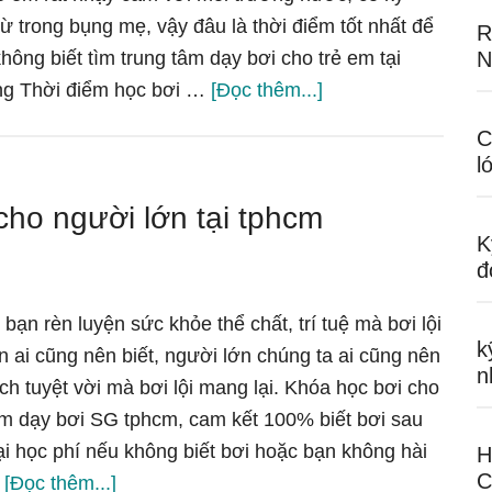
ừ trong bụng mẹ, vậy đâu là thời điểm tốt nhất để
R
hông biết tìm trung tâm dạy bơi cho trẻ em tại
N
vềDạy
ng Thời điểm học bơi …
[Đọc thêm...]
Bơi
C
cho
l
trẻ
cho người lớn tại tphcm
em
K
ở
đ
TPHCM
(kèm
 bạn rèn luyện sức khỏe thể chất, trí tuệ mà bơi lội
riêng)
k
ồn ai cũng nên biết, người lớn chúng ta ai cũng nên
n
–
ích tuyệt vời mà bơi lội mang lại. Khóa học bơi cho
Cam
tâm dạy bơi SG tphcm, cam kết 100% biết bơi sau
kết
ại học phí nếu không biết bơi hoặc bạn không hài
H
100%
C
vềCác
…
[Đọc thêm...]