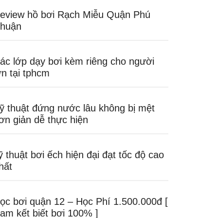
eview hồ bơi Rạch Miễu Quận Phú
huận
ác lớp dạy bơi kèm riêng cho người
ớn tại tphcm
ỹ thuật đứng nước lâu không bị mệt
ơn giản dễ thực hiện
ỹ thuật bơi ếch hiện đại đạt tốc độ cao
hất
ọc bơi quận 12 – Học Phí 1.500.000đ [
am kết biết bơi 100% ]