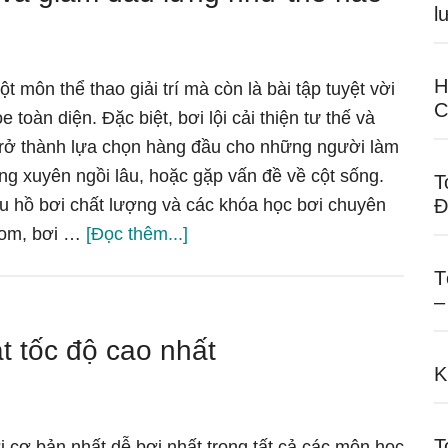
l
H
ột môn thể thao giải trí mà còn là bài tập tuyệt vời
C
e toàn diện. Đặc biệt, bơi lội cải thiện tư thế và
trở thành lựa chọn hàng đầu cho những người làm
ng xuyên ngồi lâu, hoặc gặp vấn đề về cột sống.
T
u hồ bơi chất lượng và các khóa học bơi chuyên
Đ
vềBơi
com, bơi …
[Đọc thêm...]
lội
T
giúp
–
cải
ạt tốc độ cao nhất
thiện
K
tư
thế
và
T
i cơ bản nhất dễ bơi nhất trong tất cả các môn học